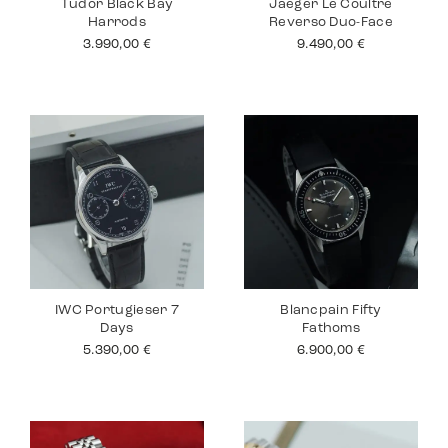
Tudor Black Bay
Jaeger Le Coultre
Harrods
Reverso Duo-Face
3.990,00
€
9.490,00
€
IWC Portugieser 7
Blancpain Fifty
Days
Fathoms
5.390,00
€
6.900,00
€