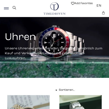
Add Favorites
EN
Uhren
Unsere Uhrenexperten beraten Sie gerne persönlich zum
Kauf und Verkauf von neuen und gebrauchten
Luxusuhren.