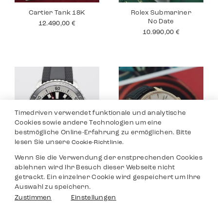
Cartier Tank 18K
Rolex Submariner
No Date
12.490,00
€
10.990,00
€
Timedriven verwendet funktionale und analytische
Cookies sowie andere Technologien um eine
bestmögliche Online-Erfahrung zu ermöglichen. Bitte
lesen Sie unsere
Cookie-Richtlinie.
Wenn Sie die Verwendung der enstprechenden Cookies
Breitling
Jaeger Le Coultre
ablehnen wird Ihr Besuch dieser Webseite nicht
Superocean
Master
getrackt. Ein einzelner Cookie wird gespeichert um Ihre
3.590,00
€
8.990,00
€
Auswahl zu speichern.
Filter
Zustimmen
Einstellungen