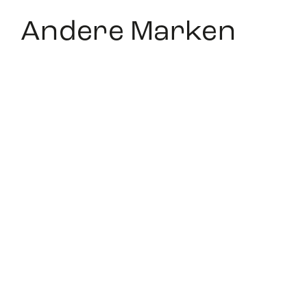
Andere Marken
Audemars
Rolex
Piguet
Alle Uhren
Alle Uhren