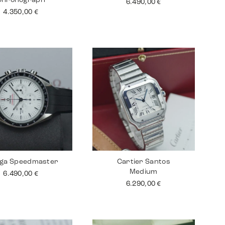
Chronograph
6.490,00
€
4.350,00
€
ga Speedmaster
Cartier Santos
Medium
6.490,00
€
6.290,00
€