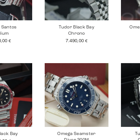
r Santos
Tudor Black Bay
Ome
dium
Chrono
0,00
€
7.490,00
€
lack Bay
Omega Seamster
Tu