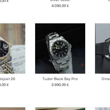
Diver 300M
0,00
€
4.090,00
€
tejust 26
Tudor Black Bay Pro
Ome
0,00
€
2.990,00
€