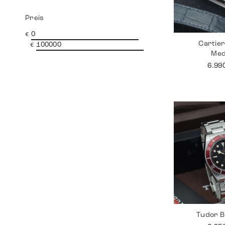
Preis
€
Cartie
€
Me
6.99
Tudor B