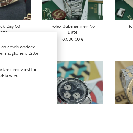
ack Bay 58
Rolex Submariner No
Ro
onze
Date
0,00
€
8.990,00
€
ies sowie andere
ermöglichen. Bitte
ablehnen wird Ihr
okie wird
tejust 26
Tudor Chrono
Audem