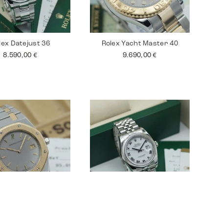
lex Datejust 36
Rolex Yacht Master 40
8.590,00
€
9.690,00
€
ars Piguet Royal
Rolex Datejust 36