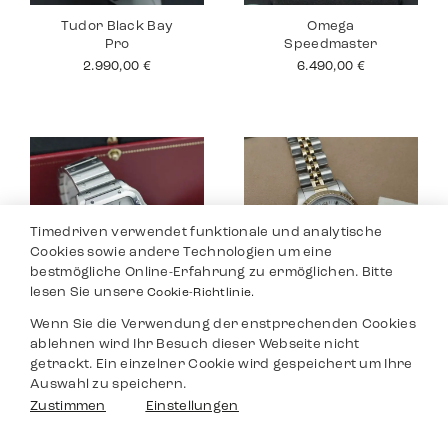
Tudor Black Bay
Omega
Pro
Speedmaster
2.990,00
€
6.490,00
€
Timedriven verwendet funktionale und analytische
Cookies sowie andere Technologien um eine
bestmögliche Online-Erfahrung zu ermöglichen. Bitte
lesen Sie unsere
Cookie-Richtlinie.
Wenn Sie die Verwendung der enstprechenden Cookies
Cartier Santos
Rolex Datejust 26
ablehnen wird Ihr Besuch dieser Webseite nicht
Medium
5.990,00
€
getrackt. Ein einzelner Cookie wird gespeichert um Ihre
6.290,00
€
Auswahl zu speichern.
Filter
Zustimmen
Einstellungen