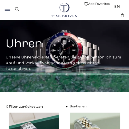
Add Favorites
EN
Uhren
Unsere Uhrenexperten beraten Sie gerne persönlich zum
Kauf und Verkauf von neuen und gebrauchten
Luxusuhren.
X Filter zurücksetzen