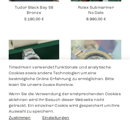
Tudor Black Bay 58
Rolex Submariner
Bronze
No Date
3.190,00
€
8.990,00
€
Timedriven verwendet funktionale und analytische
Cookies sowie andere Technologien um eine
bestmögliche Online-Erfahrung zu ermöglichen. Bitte
lesen Sie unsere
Cookie-Richtlinie.
Wenn Sie die Verwendung der enstprechenden Cookies
Rolex Datejust 36
Rolex Yacht Master
ablehnen wird Ihr Besuch dieser Webseite nicht
40
8.590,00
€
getrackt. Ein einzelner Cookie wird gespeichert um Ihre
9.690,00
€
Auswahl zu speichern.
Filter
Zustimmen
Einstellungen