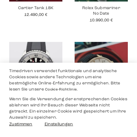
Cartier Tank 18K
Rolex Submariner
No Date
12.490,00
€
10.990,00
€
Timedriven verwendet funktionale und analytische
Cookies sowie andere Technologien um eine
bestmögliche Online-Erfahrung zu ermöglichen. Bitte
lesen Sie unsere
Cookie-Richtlinie.
Wenn Sie die Verwendung der enstprechenden Cookies
Breitling
Jaeger Le Coultre
ablehnen wird Ihr Besuch dieser Webseite nicht
Superocean
Master
getrackt. Ein einzelner Cookie wird gespeichert um Ihre
3.590,00
€
8.990,00
€
Auswahl zu speichern.
Filter
Zustimmen
Einstellungen