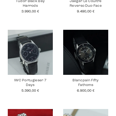
Tudor Black Bay
Jaeger Le Coultre
Harrods
Reverso Duo-Face
3.990,00
€
9.490,00
€
IWC Portugieser 7
Blancpain Fifty
Days
Fathoms
5.390,00
€
6.900,00
€