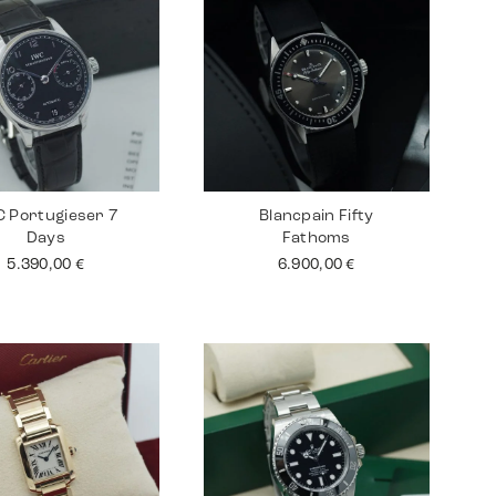
 Portugieser 7
Blancpain Fifty
Days
Fathoms
5.390,00
€
6.900,00
€