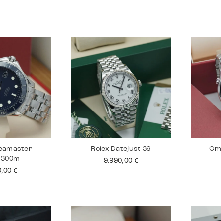
eamaster
Rolex Datejust 36
Om
r 300m
9.990,00
€
0,00
€