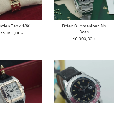
rtier Tank 18K
Rolex Submariner No
Date
12.490,00
€
10.990,00
€
tier Santos 100
Rolex GMT Master