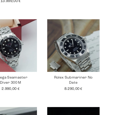
13.999,00
€
ega Seamaster
Rolex Submariner No
Diver 300 M
Date
2.990,00
€
8.290,00
€