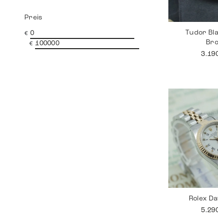
Preis
Tudor Bl
€
Br
€
3.19
Rolex Da
5.29