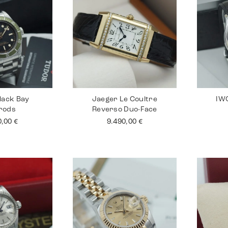
lack Bay
Jaeger Le Coultre
IWC
rods
Reverso Duo-Face
0,00
€
9.490,00
€