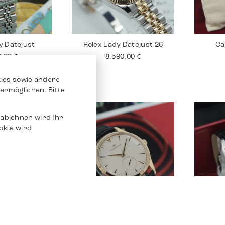
y Datejust
Rolex Lady Datejust 26
Ca
0,00
€
8.590,00
€
ies sowie andere
ermöglichen. Bitte
ablehnen wird Ihr
okie wird
 Superocean
Jaeger Le Coultre
Car