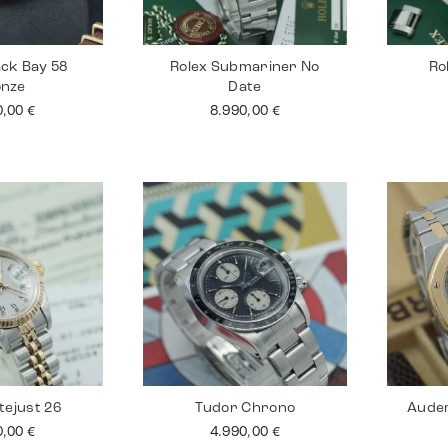
ack Bay 58
Rolex Submariner No
Ro
onze
Date
0,00
€
8.990,00
€
tejust 26
Tudor Chrono
Audem
0,00
€
4.990,00
€