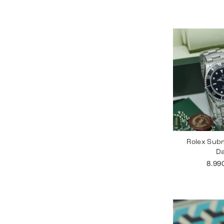
Rolex Sub
D
8.99