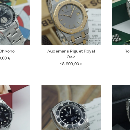
 Chrono
Audemars Piguet Royal
Ro
Oak
0,00
€
13.999,00
€