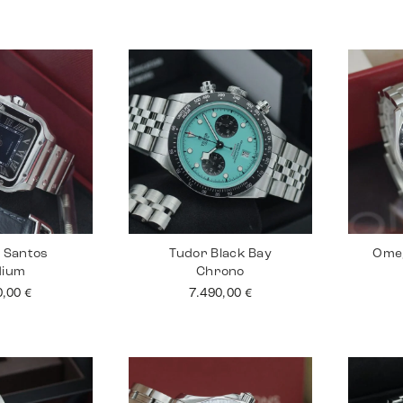
r Santos
Tudor Black Bay
Ome
dium
Chrono
0,00
€
7.490,00
€