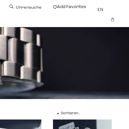
Add Favorites
Uhrensuche
EN