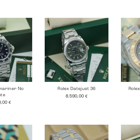
mariner No
Rolex Datejust 36
Role
ate
8.590,00
€
0,00
€