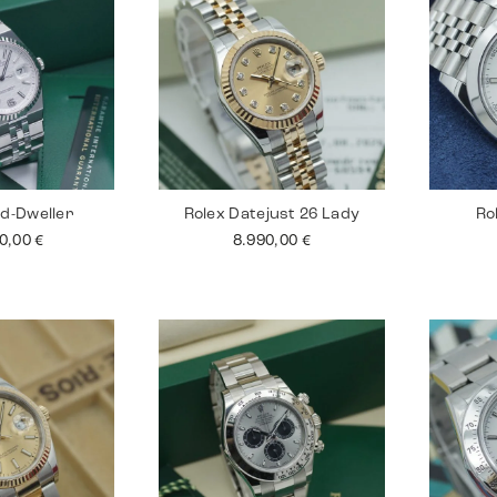
nd-Dweller
Rolex Datejust 26 Lady
Ro
00,00
€
8.990,00
€