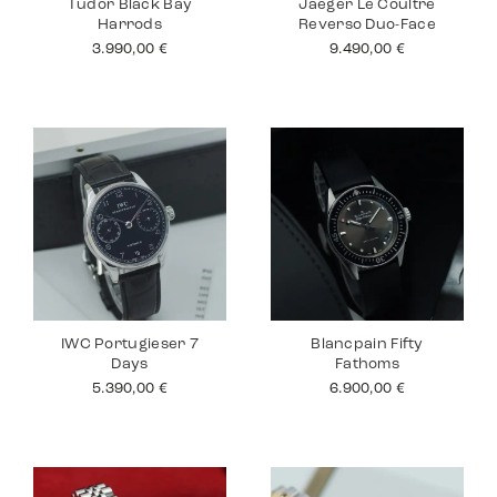
Tudor Black Bay
Jaeger Le Coultre
Harrods
Reverso Duo-Face
3.990,00
€
9.490,00
€
IWC Portugieser 7
Blancpain Fifty
Days
Fathoms
5.390,00
€
6.900,00
€