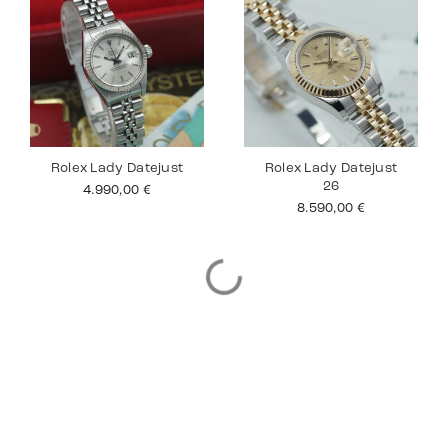
Rolex Lady Datejust
Rolex Lady Datejust
26
4.990,00
€
8.590,00
€
Cartier Tank 18K
Rolex Submariner
No Date
12.490,00
€
10.990,00
€