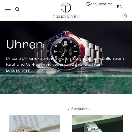
Add Favorites
EN
Uhren
Unsere Uhrenexperten beraten Sie gerne persönlich zum
Kauf und Verkauf von neuen und gebrauchten
Luxusuhren.