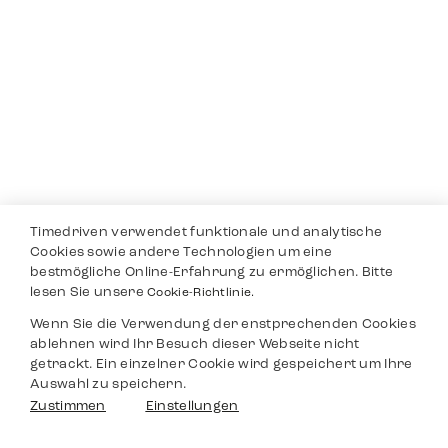
Breitling
Jaeger Le Coultre
Superocean
Master
3.590,00
€
8.990,00
€
Cartier Santos 100
Rolex GMT Master
4.790,00
€
9.990,00
€
Timedriven verwendet funktionale und analytische
Cookies sowie andere Technologien um eine
bestmögliche Online-Erfahrung zu ermöglichen. Bitte
lesen Sie unsere
Cookie-Richtlinie.
Rolex Lady Datejust
Rolex Datejust 31
Wenn Sie die Verwendung der enstprechenden Cookies
26
5.590,00
€
ablehnen wird Ihr Besuch dieser Webseite nicht
5.990,00
€
getrackt. Ein einzelner Cookie wird gespeichert um Ihre
Auswahl zu speichern.
Filter
Zustimmen
Einstellungen