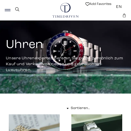
Add Favorites
EN
Uhren
Unsere Uhrenexperten beraten Sie gerne persönlich zum
Kauf und Verkauf von neuen und gebrauchten
Luxusuhren.