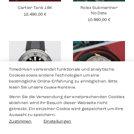
Cartier Tank 18K
Rolex Submariner
No Date
12.490,00
€
10.990,00
€
Timedriven verwendet funktionale und analytische
Cookies sowie andere Technologien um eine
bestmögliche Online-Erfahrung zu ermöglichen. Bitte
lesen Sie unsere
Cookie-Richtlinie.
Wenn Sie die Verwendung der enstprechenden Cookies
Breitling
Jaeger Le Coultre
ablehnen wird Ihr Besuch dieser Webseite nicht
Superocean
Master
getrackt. Ein einzelner Cookie wird gespeichert um Ihre
3.590,00
€
8.990,00
€
Auswahl zu speichern.
Filter
Zustimmen
Einstellungen