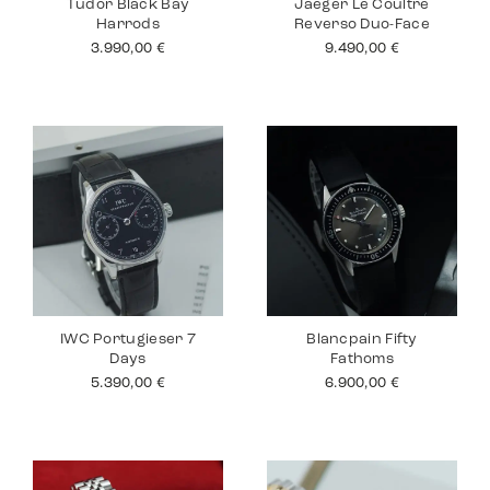
Tudor Black Bay
Jaeger Le Coultre
Harrods
Reverso Duo-Face
3.990,00
€
9.490,00
€
IWC Portugieser 7
Blancpain Fifty
Days
Fathoms
5.390,00
€
6.900,00
€