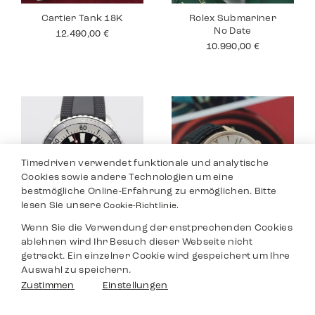
Cartier Tank 18K
Rolex Submariner
No Date
12.490,00
€
10.990,00
€
Timedriven verwendet funktionale und analytische
Cookies sowie andere Technologien um eine
bestmögliche Online-Erfahrung zu ermöglichen. Bitte
lesen Sie unsere
Cookie-Richtlinie.
Wenn Sie die Verwendung der enstprechenden Cookies
Breitling
Jaeger Le Coultre
ablehnen wird Ihr Besuch dieser Webseite nicht
Superocean
Master
getrackt. Ein einzelner Cookie wird gespeichert um Ihre
3.590,00
€
8.990,00
€
Auswahl zu speichern.
Filter
Zustimmen
Einstellungen