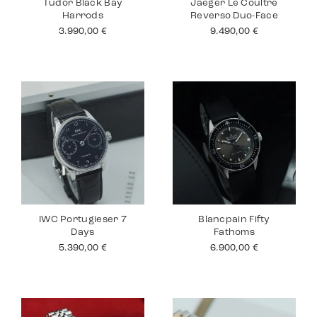
Tudor Black Bay
Jaeger Le Coultre
Harrods
Reverso Duo-Face
3.990,00
€
9.490,00
€
IWC Portugieser 7
Blancpain Fifty
Days
Fathoms
5.390,00
€
6.900,00
€