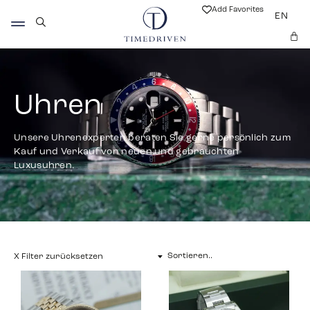
Add Favorites
EN
Uhren
Unsere Uhrenexperten beraten Sie gerne persönlich zum
Kauf und Verkauf von neuen und gebrauchten
Luxusuhren.
X Filter zurücksetzen