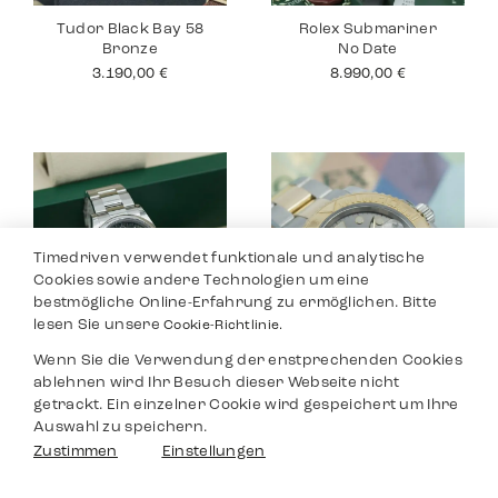
Tudor Black Bay 58
Rolex Submariner
Bronze
No Date
3.190,00
€
8.990,00
€
Timedriven verwendet funktionale und analytische
Cookies sowie andere Technologien um eine
bestmögliche Online-Erfahrung zu ermöglichen. Bitte
lesen Sie unsere
Cookie-Richtlinie.
Wenn Sie die Verwendung der enstprechenden Cookies
Rolex Datejust 36
Rolex Yacht Master
ablehnen wird Ihr Besuch dieser Webseite nicht
40
8.590,00
€
getrackt. Ein einzelner Cookie wird gespeichert um Ihre
9.690,00
€
Auswahl zu speichern.
Filter
Zustimmen
Einstellungen