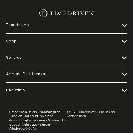
Timedriven
Shop
Service
Andere Plattformen
Rechtlich
Timedriven ist ein unabhängiger
©2026 Timedriven. Alle Rechte
Händler und steht in keiner
vorbehalten.
Verbindung zu anderen Marken. Er
ist auch kein autorisierter
Wiederverkäufer.