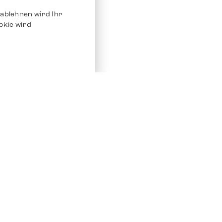
ablehnen wird Ihr
okie wird
Service
Andere Plat
Chrono 24
Store
Ebay
Verkaufen / Komission
Ebay Kleina
Reparatur und Pflege
Instagram
Versand & Bezahlung
Häufig gestellte Fragen (FAQ)
Stellenangebote
ven. Alle Rechte vorbehalten.
Impressum
Datenschutz
AGB