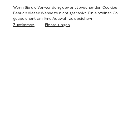
Wenn Sie die Verwendung der enstprechenden Cookies 
Besuch dieser Webseite nicht getrackt. Ein einzelner Co
gespeichert um Ihre Auswahl zu speichern.
Zustimmen
Einstellungen
Shop
Shop
Walther-von-Cronberg-Platz 18
60594 Frankfurt am Main
Ersatzteile
Germany
+49 152 5544 3810
Wunschliste
+49 69 7958 0766
info@timedriven.de
Über Uns
Timedriven ist ein unabhängiger Händler und
©2026 Timedri