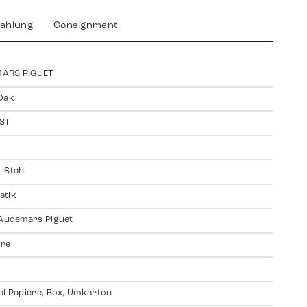
ahlung
Consignment
ARS PIGUET
Oak
ST
 Stahl
atik
 Audemars Piguet
ire
al Papiere, Box, Umkarton