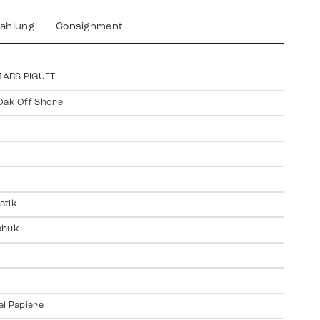
ahlung
Consignment
ARS PIGUET
Oak Off Shore
atik
chuk
al Papiere