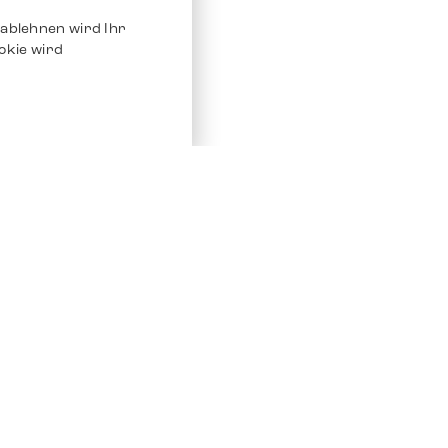
ablehnen wird Ihr
okie wird
Service
Andere Plat
Chrono 24
Store
Ebay
Verkaufen / Komission
Ebay Kleina
Reparatur und Pflege
Instagram
Versand & Bezahlung
Häufig gestellte Fragen (FAQ)
Stellenangebote
ven. Alle Rechte vorbehalten.
Impressum
Datenschutz
AGB