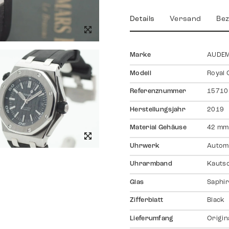
Details
Versand
Bez
Marke
AUDEM
Modell
Royal 
Referenznummer
15710
Herstellungsjahr
2019
Material Gehäuse
42 mm
Uhrwerk
Autom
Uhrarmband
Kauts
Glas
Saphir
Zifferblatt
Black
Lieferumfang
Origin