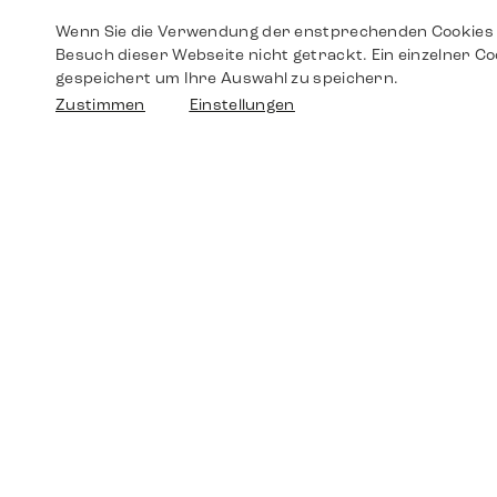
Wenn Sie die Verwendung der enstprechenden Cookies 
Besuch dieser Webseite nicht getrackt. Ein einzelner Co
gespeichert um Ihre Auswahl zu speichern.
Zustimmen
Einstellungen
Shop
Shop
Walther-von-Cronberg-Platz 18
60594 Frankfurt am Main
Ersatzteile
Germany
+49 152 5544 3810
Wunschliste
+49 69 7958 0766
info@timedriven.de
Über Uns
Timedriven ist ein unabhängiger Händler und
©2026 Timedri