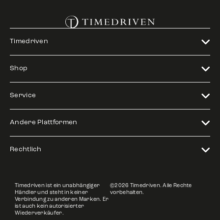
Timedriven
Shop
Service
Andere Plattformen
Rechtlich
Timedriven ist ein unabhängiger
©2026 Timedriven. Alle Rechte
Händler und steht in keiner
vorbehalten.
Verbindung zu anderen Marken. Er
ist auch kein autorisierter
Wiederverkäufer.