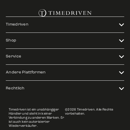
Timedriven
Shop
Service
Andere Plattformen
Rechtlich
Timedriven ist ein unabhängiger
©2026 Timedriven. Alle Rechte
Händler und steht in keiner
vorbehalten.
Verbindung zu anderen Marken. Er
ist auch kein autorisierter
Wiederverkäufer.