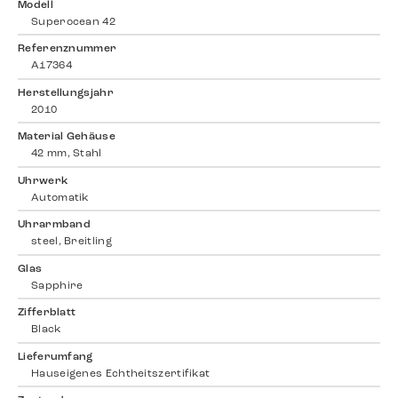
Modell
Superocean 42
Referenznummer
A17364
Herstellungsjahr
2010
Material Gehäuse
42 mm, Stahl
Uhrwerk
Automatik
Uhrarmband
steel, Breitling
Glas
Sapphire
Zifferblatt
Black
Lieferumfang
Hauseigenes Echtheitszertifikat