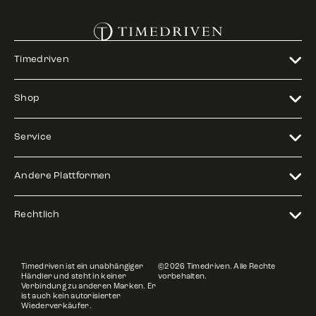
Timedriven
Shop
Service
Andere Plattformen
Rechtlich
Timedriven ist ein unabhängiger
©2026 Timedriven. Alle Rechte
Händler und steht in keiner
vorbehalten.
Verbindung zu anderen Marken. Er
ist auch kein autorisierter
Wiederverkäufer.