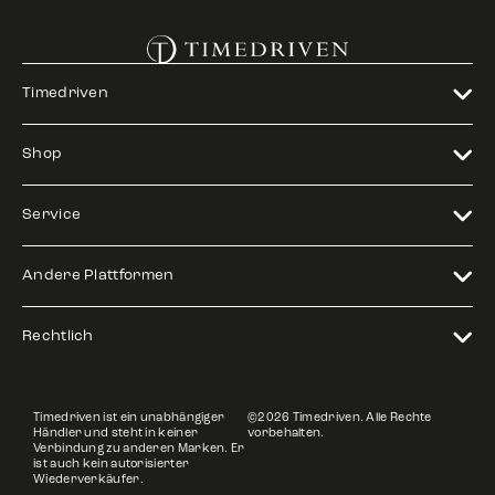
Timedriven
Shop
Service
Andere Plattformen
Rechtlich
Timedriven ist ein unabhängiger
©2026 Timedriven. Alle Rechte
Händler und steht in keiner
vorbehalten.
Verbindung zu anderen Marken. Er
ist auch kein autorisierter
Wiederverkäufer.