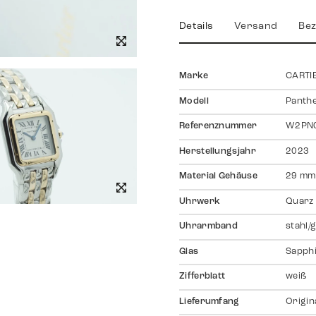
Details
Versand
Bez
Marke
CARTI
Modell
Panth
Referenznummer
W2PN
Herstellungsjahr
2023
Material Gehäuse
29 mm,
Uhrwerk
Quarz
Uhrarmband
stahl/g
Glas
Sapph
Zifferblatt
weiß
Lieferumfang
Origin