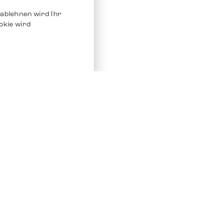
ablehnen wird Ihr
okie wird
Service
Andere Plat
Chrono 24
Store
Ebay
Verkaufen / Komission
Ebay Kleina
Reparatur und Pflege
Instagram
Versand & Bezahlung
Häufig gestellte Fragen (FAQ)
Stellenangebote
ven. Alle Rechte vorbehalten.
Impressum
Datenschutz
AGB