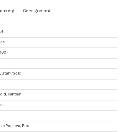
ahlung
Consignment
ER
ere
0007
 Stahl/Gold
old, cartier
ire
ale Papiere, Box