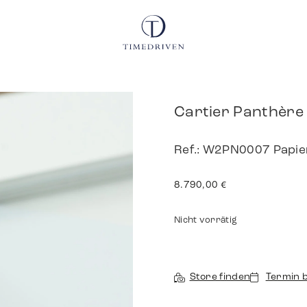
Cartier Panthère
Ref.: W2PN0007 Papi
8.790,00
€
Nicht vorrätig
Store finden
Termin 