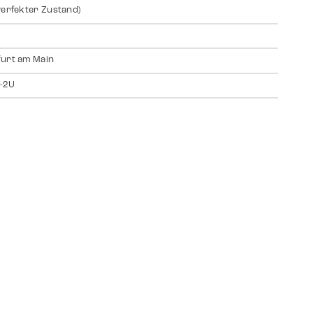
Perfekter Zustand)
urt am Main
-2U