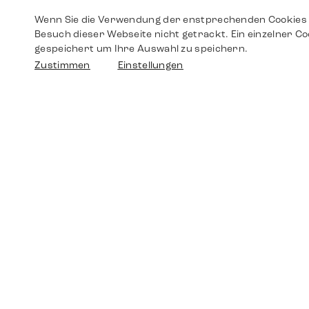
Wenn Sie die Verwendung der enstprechenden Cookies 
Besuch dieser Webseite nicht getrackt. Ein einzelner Co
gespeichert um Ihre Auswahl zu speichern.
Zustimmen
Einstellungen
Shop
Shop
Walther-von-Cronberg-Platz 18
60594 Frankfurt am Main
Ersatzteile
Germany
+49 152 5544 3810
Wunschliste
+49 69 7958 0766
info@timedriven.de
Über Uns
Timedriven ist ein unabhängiger Händler und
©2026 Timedri