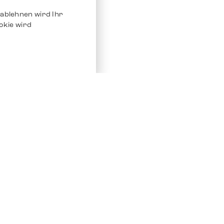
ablehnen wird Ihr
okie wird
Service
Andere Plat
Chrono 24
Store
Ebay
Verkaufen / Komission
Ebay Kleina
Reparatur und Pflege
Instagram
Versand & Bezahlung
Häufig gestellte Fragen (FAQ)
Stellenangebote
ven. Alle Rechte vorbehalten.
Impressum
Datenschutz
AGB