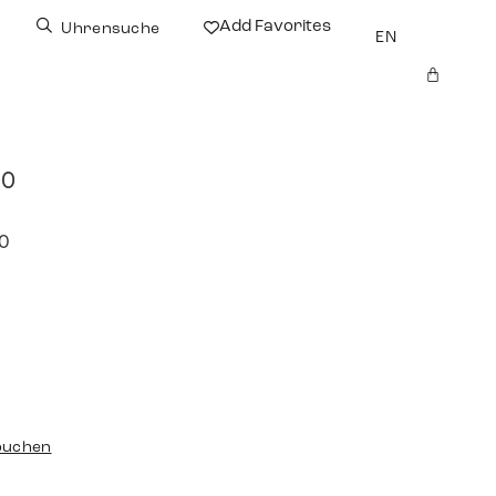
Add Favorites
Uhrensuche
EN
00
10
buchen