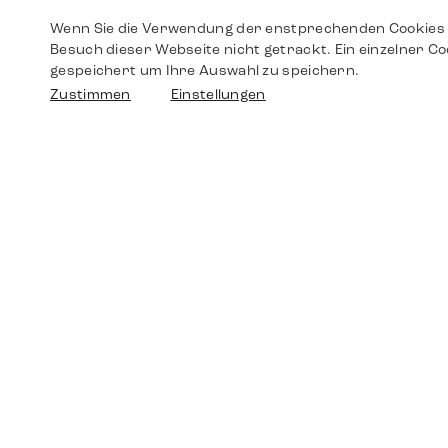
Wenn Sie die Verwendung der enstprechenden Cookies 
Besuch dieser Webseite nicht getrackt. Ein einzelner Co
gespeichert um Ihre Auswahl zu speichern.
Zustimmen
Einstellungen
Shop
Shop
Walther-von-Cronberg-Platz 18
60594 Frankfurt am Main
Ersatzteile
Germany
+49 152 5544 3810
Wunschliste
+49 69 7958 0766
info@timedriven.de
Über Uns
Timedriven ist ein unabhängiger Händler und
©2026 Timedri