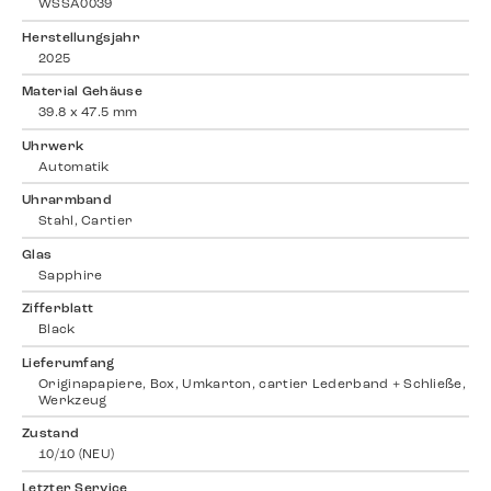
WSSA0039
Herstellungsjahr
2025
Material Gehäuse
39.8 x 47.5 mm
Uhrwerk
Automatik
Uhrarmband
Stahl, Cartier
Glas
Sapphire
Zifferblatt
Black
Lieferumfang
Originapapiere, Box, Umkarton, cartier Lederband + Schließe,
Werkzeug
Zustand
10/10 (NEU)
Letzter Service