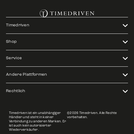
Timedriven
Shop
Service
Andere Plattformen
Rechtlich
Timedriven ist ein unabhängiger
©2026 Timedriven. Alle Rechte
Händler und steht in keiner
vorbehalten.
Verbindung zu anderen Marken. Er
ist auch kein autorisierter
Wiederverkäufer.