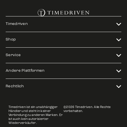
Timedriven
Shop
Service
Andere Plattformen
Rechtlich
Timedriven ist ein unabhängiger
©2026 Timedriven. Alle Rechte
Händler und steht in keiner
vorbehalten.
Verbindung zu anderen Marken. Er
ist auch kein autorisierter
Wiederverkäufer.