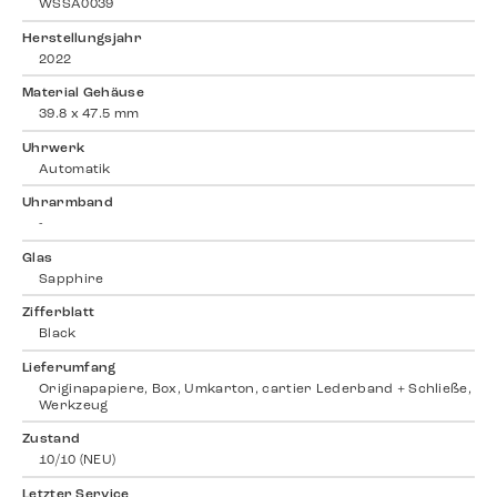
WSSA0039
Herstellungsjahr
2022
Material Gehäuse
39.8 x 47.5 mm
Uhrwerk
Automatik
Uhrarmband
-
Glas
Sapphire
Zifferblatt
Black
Lieferumfang
Originapapiere, Box, Umkarton, cartier Lederband + Schließe,
Werkzeug
Zustand
10/10 (NEU)
Letzter Service