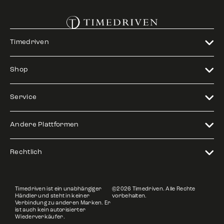
Timedriven
Shop
Service
Andere Plattformen
Rechtlich
Timedriven ist ein unabhängiger
©2026 Timedriven. Alle Rechte
Händler und steht in keiner
vorbehalten.
Verbindung zu anderen Marken. Er
ist auch kein autorisierter
Wiederverkäufer.