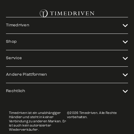
Timedriven
Shop
Service
Andere Plattformen
Rechtlich
Timedriven ist ein unabhängiger
©2026 Timedriven. Alle Rechte
Händler und steht in keiner
vorbehalten.
Verbindung zu anderen Marken. Er
ist auch kein autorisierter
Wiederverkäufer.