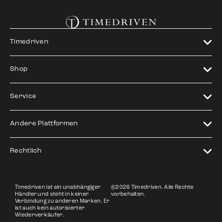
Timedriven
Shop
Service
Andere Plattformen
Rechtlich
Timedriven ist ein unabhängiger
©2026 Timedriven. Alle Rechte
Händler und steht in keiner
vorbehalten.
Verbindung zu anderen Marken. Er
ist auch kein autorisierter
Wiederverkäufer.