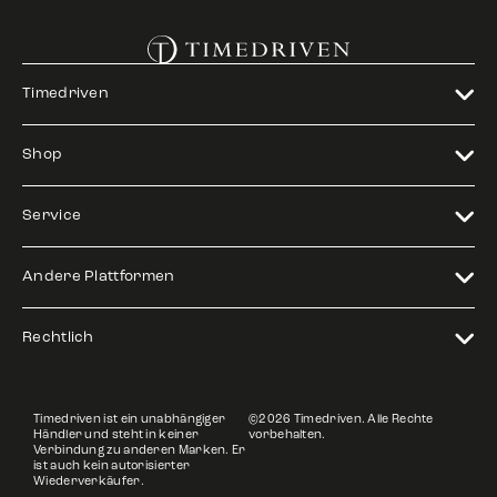
Timedriven
Shop
Service
Andere Plattformen
Rechtlich
Timedriven ist ein unabhängiger
©2026 Timedriven. Alle Rechte
Händler und steht in keiner
vorbehalten.
Verbindung zu anderen Marken. Er
ist auch kein autorisierter
Wiederverkäufer.