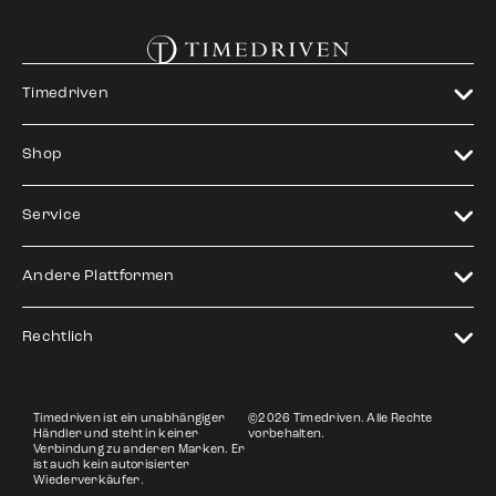
Timedriven
Shop
Service
Andere Plattformen
Rechtlich
Timedriven ist ein unabhängiger
©2026 Timedriven. Alle Rechte
Händler und steht in keiner
vorbehalten.
Verbindung zu anderen Marken. Er
ist auch kein autorisierter
Wiederverkäufer.