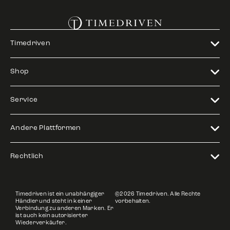
Timedriven
Shop
Service
Andere Plattformen
Rechtlich
Timedriven ist ein unabhängiger
©2026 Timedriven. Alle Rechte
Händler und steht in keiner
vorbehalten.
Verbindung zu anderen Marken. Er
ist auch kein autorisierter
Wiederverkäufer.