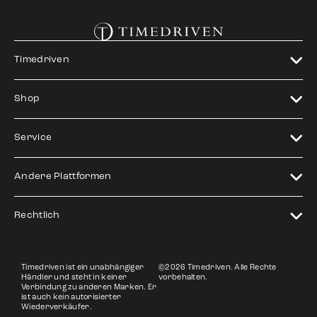
Timedriven
Shop
Service
Andere Plattformen
Rechtlich
Timedriven ist ein unabhängiger
©2026 Timedriven. Alle Rechte
Händler und steht in keiner
vorbehalten.
Verbindung zu anderen Marken. Er
ist auch kein autorisierter
Wiederverkäufer.