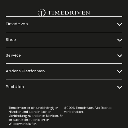
Timedriven
Shop
Service
Andere Plattformen
Rechtlich
Timedriven ist ein unabhängiger
©2026 Timedriven. Alle Rechte
Händler und steht in keiner
vorbehalten.
Verbindung zu anderen Marken. Er
ist auch kein autorisierter
Wiederverkäufer.