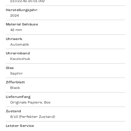
210.22.42.20.01.002
Herstellungsjahr
2024
Material Gehäuse
42 mm
Uhrwerk
Automatik
Uhrarmband
Kautschuk
Glas
Saphir
Zifferblatt
Black
Lieferumfang
Originale Papiere, Box
Zustand
9/10 (Perfekter Zustand)
Letzter Service