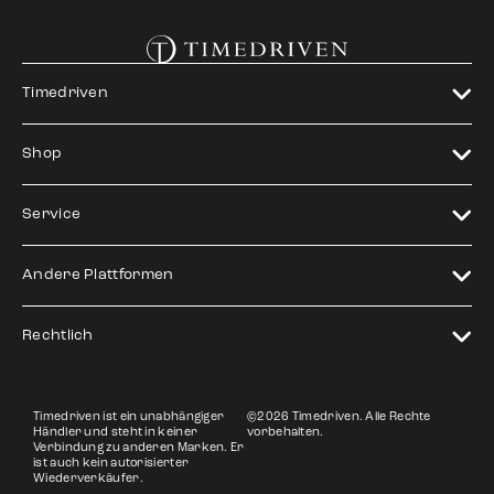
Timedriven
Shop
Service
Andere Plattformen
Rechtlich
Timedriven ist ein unabhängiger
©2026 Timedriven. Alle Rechte
Händler und steht in keiner
vorbehalten.
Verbindung zu anderen Marken. Er
ist auch kein autorisierter
Wiederverkäufer.