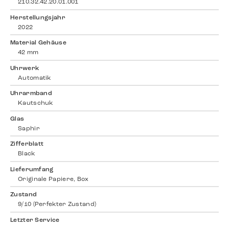
210.32.42.20.01.001
Herstellungsjahr
2022
Material Gehäuse
42 mm
Uhrwerk
Automatik
Uhrarmband
Kautschuk
Glas
Saphir
Zifferblatt
Black
Lieferumfang
Originale Papiere, Box
Zustand
9/10 (Perfekter Zustand)
Letzter Service