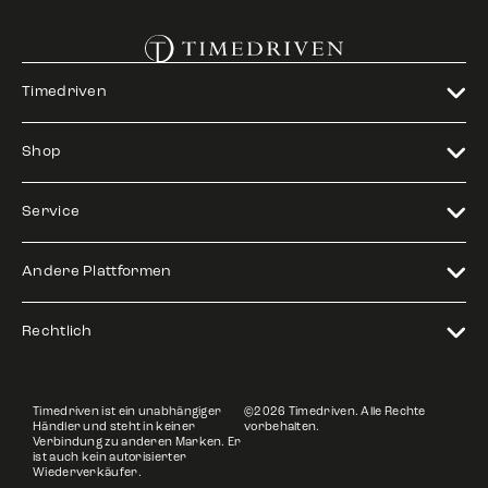
Timedriven
Shop
Service
Andere Plattformen
Rechtlich
Timedriven ist ein unabhängiger
©2026 Timedriven. Alle Rechte
Händler und steht in keiner
vorbehalten.
Verbindung zu anderen Marken. Er
ist auch kein autorisierter
Wiederverkäufer.