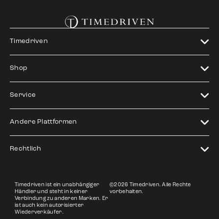
Timedriven
Shop
Service
Andere Plattformen
Rechtlich
Timedriven ist ein unabhängiger
©2026 Timedriven. Alle Rechte
Händler und steht in keiner
vorbehalten.
Verbindung zu anderen Marken. Er
ist auch kein autorisierter
Wiederverkäufer.