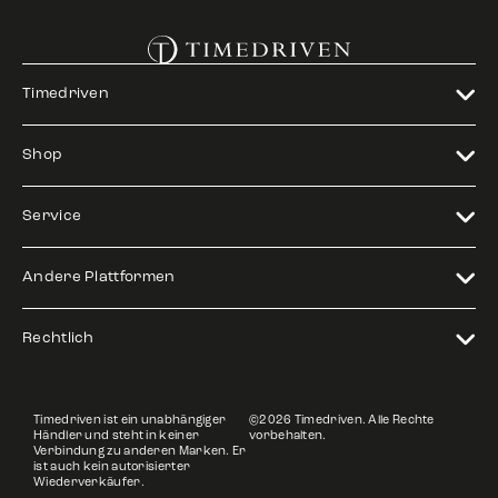
Timedriven
Shop
Service
Andere Plattformen
Rechtlich
Timedriven ist ein unabhängiger
©2026 Timedriven. Alle Rechte
Händler und steht in keiner
vorbehalten.
Verbindung zu anderen Marken. Er
ist auch kein autorisierter
Wiederverkäufer.