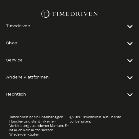
Timedriven
Shop
Service
Andere Plattformen
Rechtlich
Timedriven ist ein unabhängiger
©2026 Timedriven. Alle Rechte
Händler und steht in keiner
vorbehalten.
Verbindung zu anderen Marken. Er
ist auch kein autorisierter
Wiederverkäufer.