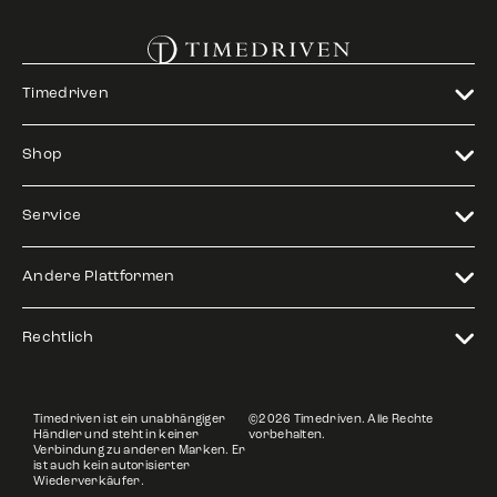
Timedriven
Shop
Service
Andere Plattformen
Rechtlich
Timedriven ist ein unabhängiger
©2026 Timedriven. Alle Rechte
Händler und steht in keiner
vorbehalten.
Verbindung zu anderen Marken. Er
ist auch kein autorisierter
Wiederverkäufer.