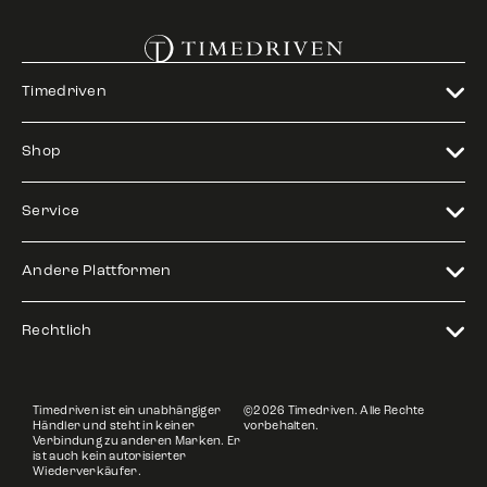
Timedriven
Shop
Service
Andere Plattformen
Rechtlich
Timedriven ist ein unabhängiger
©2026 Timedriven. Alle Rechte
Händler und steht in keiner
vorbehalten.
Verbindung zu anderen Marken. Er
ist auch kein autorisierter
Wiederverkäufer.