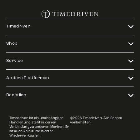
Timedriven
Shop
Service
Andere Plattformen
Rechtlich
Timedriven ist ein unabhängiger
©2026 Timedriven. Alle Rechte
Händler und steht in keiner
vorbehalten.
Verbindung zu anderen Marken. Er
ist auch kein autorisierter
Wiederverkäufer.