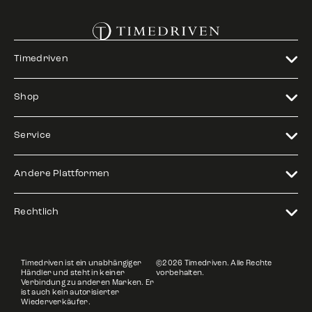
Timedriven
Shop
Service
Andere Plattformen
Rechtlich
Timedriven ist ein unabhängiger
©2026 Timedriven. Alle Rechte
Händler und steht in keiner
vorbehalten.
Verbindung zu anderen Marken. Er
ist auch kein autorisierter
Wiederverkäufer.