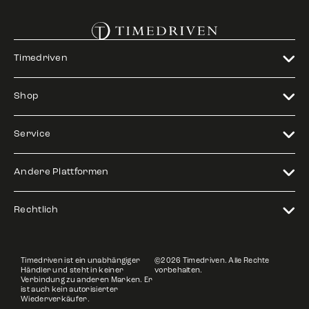
Timedriven
Shop
Service
Andere Plattformen
Rechtlich
Timedriven ist ein unabhängiger
©2026 Timedriven. Alle Rechte
Händler und steht in keiner
vorbehalten.
Verbindung zu anderen Marken. Er
ist auch kein autorisierter
Wiederverkäufer.