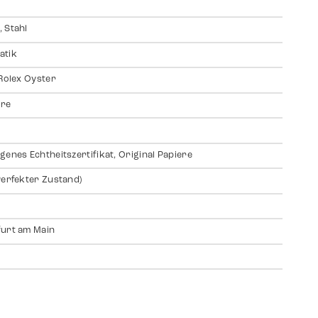
 Stahl
atik
 Rolex Oyster
ire
genes Echtheitszertifikat, Original Papiere
Perfekter Zustand)
urt am Main