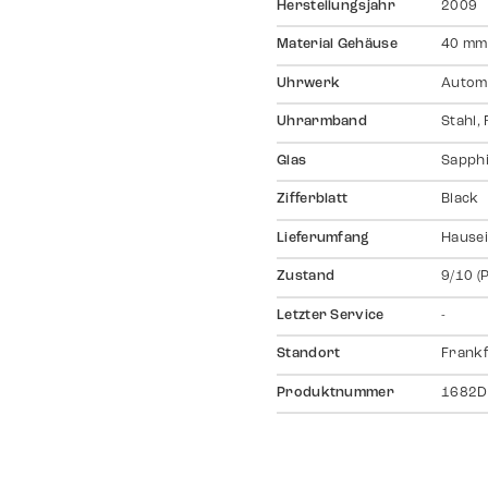
Herstellungsjahr
2009
Material Gehäuse
40 mm,
Uhrwerk
Autom
Uhrarmband
Stahl,
Glas
Sapph
Zifferblatt
Black
Lieferumfang
Hausei
Zustand
9/10 (
Letzter Service
-
Standort
Frankf
Produktnummer
1682D