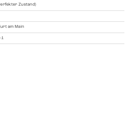
Perfekter Zustand)
urt am Main
-1