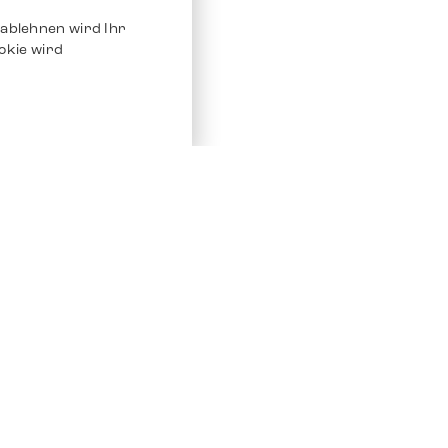
ablehnen wird Ihr
okie wird
Service
Andere Plat
Chrono 24
Store
Ebay
Verkaufen / Komission
Ebay Kleina
Reparatur und Pflege
Instagram
Versand & Bezahlung
Häufig gestellte Fragen (FAQ)
Stellenangebote
ven. Alle Rechte vorbehalten.
Impressum
Datenschutz
AGB