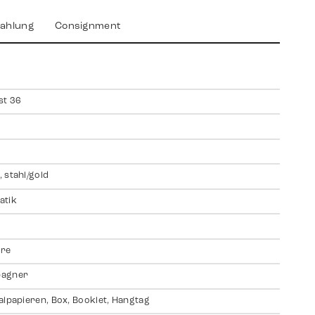
ahlung
Consignment
st 36
 stahl/gold
atik
ire
agner
alpapieren, Box, Booklet, Hangtag