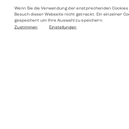
Wenn Sie die Verwendung der enstprechenden Cookies 
Besuch dieser Webseite nicht getrackt. Ein einzelner Co
gespeichert um Ihre Auswahl zu speichern.
Zustimmen
Einstellungen
Shop
Shop
Walther-von-Cronberg-Platz 18
60594 Frankfurt am Main
Ersatzteile
Germany
+49 152 5544 3810
Wunschliste
+49 69 7958 0766
info@timedriven.de
Über Uns
Timedriven ist ein unabhängiger Händler und
©2026 Timedri