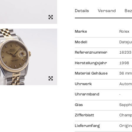
Details
Versand
Bez
Marke
Rolex
Modell
Dateju
Referenznummer
16233
Herstellungsjahr
1998
Material Gehäuse
36 mm,
Uhrwerk
Autom
Uhrarmband
-
Glas
Sapph
Zifferblatt
Champ
Lieferumfang
Origin