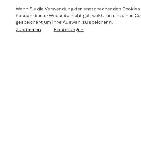
Wenn Sie die Verwendung der enstprechenden Cookies 
Besuch dieser Webseite nicht getrackt. Ein einzelner Co
gespeichert um Ihre Auswahl zu speichern.
Zustimmen
Einstellungen
Shop
Shop
Walther-von-Cronberg-Platz 18
60594 Frankfurt am Main
Ersatzteile
Germany
+49 152 5544 3810
Wunschliste
+49 69 7958 0766
info@timedriven.de
Über Uns
Timedriven ist ein unabhängiger Händler und
©2026 Timedri