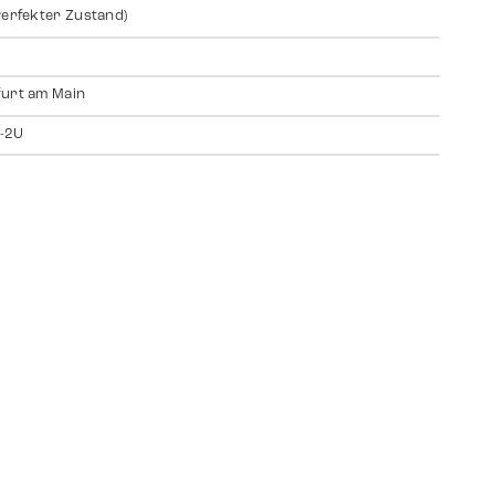
Perfekter Zustand)
urt am Main
-2U