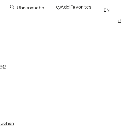
Add Favorites
Uhrensuche
EN
992
buchen