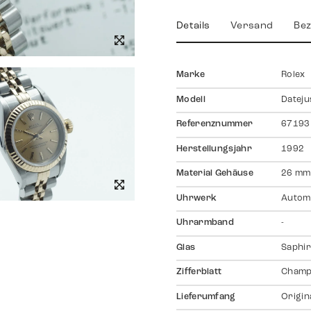
Details
Versand
Bez
Marke
Rolex
Modell
Dateju
Referenznummer
67193
Herstellungsjahr
1992
Material Gehäuse
26 mm
Uhrwerk
Autom
Uhrarmband
-
Glas
Saphir
Zifferblatt
Champ
Lieferumfang
Origin