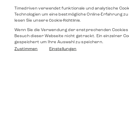
Timedriven verwendet funktionale und analytische Cook
Technologien um eine bestmögliche Online-Erfahrung zu 
lesen Sie unsere
Cookie-Richtlinie.
Wenn Sie die Verwendung der enstprechenden Cookies 
Besuch dieser Webseite nicht getrackt. Ein einzelner Co
gespeichert um Ihre Auswahl zu speichern.
Zustimmen
Einstellungen
Shop
Shop
Walther-von-Cronberg-Platz 18
60594 Frankfurt am Main
Ersatzteile
Germany
+49 152 5544 3810
Wunschliste
+49 69 7958 0766
info@timedriven.de
Über Uns