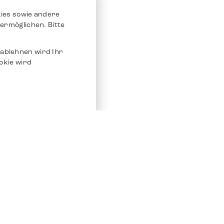
ies sowie andere
ermöglichen. Bitte
ablehnen wird Ihr
okie wird
Service
Andere Plat
Chrono 24
Store
Ebay
Verkaufen / Komission
Ebay Kleina
Reparatur und Pflege
Instagram
Versand & Bezahlung
Häufig gestellte Fragen (FAQ)
Stellenangebote