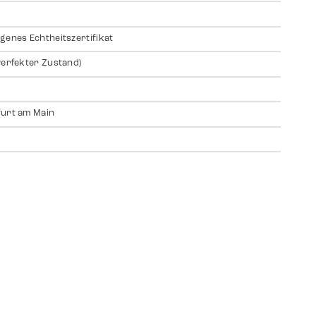
genes Echtheitszertifikat
Perfekter Zustand)
urt am Main