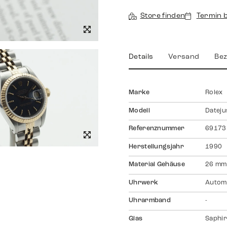
Store finden
Termin 
Details
Versand
Bez
Marke
Rolex
Modell
Dateju
Referenznummer
69173
Herstellungsjahr
1990
Material Gehäuse
26 mm
Uhrwerk
Autom
Uhrarmband
-
Glas
Saphir