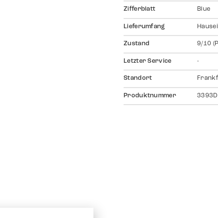
Zifferblatt
Blue
Lieferumfang
Hausei
Zustand
9/10 (
Letzter Service
-
Standort
Frankf
Produktnummer
3393D