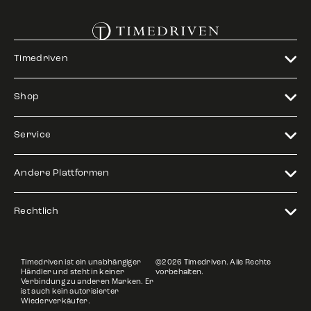
Timedriven
Shop
Service
Andere Plattformen
Rechtlich
Timedriven ist ein unabhängiger
©2026 Timedriven. Alle Rechte
Händler und steht in keiner
vorbehalten.
Verbindung zu anderen Marken. Er
ist auch kein autorisierter
Wiederverkäufer.