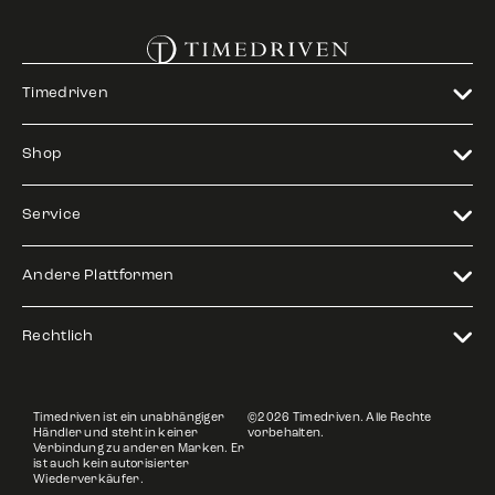
Timedriven
Shop
Service
Andere Plattformen
Rechtlich
Timedriven ist ein unabhängiger
©2026 Timedriven. Alle Rechte
Händler und steht in keiner
vorbehalten.
Verbindung zu anderen Marken. Er
ist auch kein autorisierter
Wiederverkäufer.