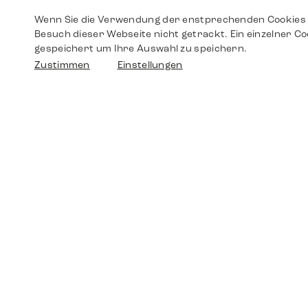
Wenn Sie die Verwendung der enstprechenden Cookies 
Besuch dieser Webseite nicht getrackt. Ein einzelner Co
gespeichert um Ihre Auswahl zu speichern.
Zustimmen
Einstellungen
Shop
Shop
Walther-von-Cronberg-Platz 18
60594 Frankfurt am Main
Ersatzteile
Germany
+49 152 5544 3810
Wunschliste
+49 69 7958 0766
info@timedriven.de
Über Uns
Timedriven ist ein unabhängiger Händler und
©2026 Timedri