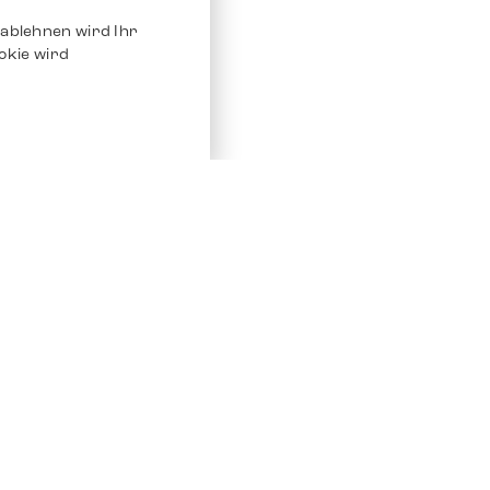
ablehnen wird Ihr
okie wird
Service
Andere Plat
Chrono 24
Store
Ebay
Verkaufen / Komission
Ebay Kleina
Reparatur und Pflege
Instagram
Versand & Bezahlung
Häufig gestellte Fragen (FAQ)
Stellenangebote
ven. Alle Rechte vorbehalten.
Impressum
Datenschutz
AGB