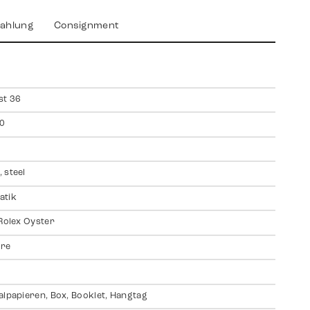
ahlung
Consignment
st 36
0
 steel
atik
 Rolex Oyster
ire
alpapieren, Box, Booklet, Hangtag