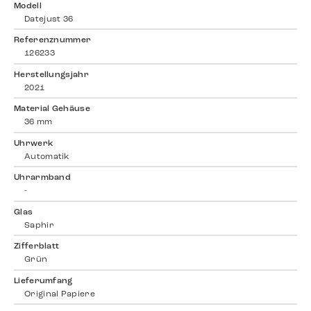
Modell
Datejust 36
Referenznummer
126233
Herstellungsjahr
2021
Material Gehäuse
36 mm
Uhrwerk
Automatik
Uhrarmband
-
Glas
Saphir
Zifferblatt
Grün
Lieferumfang
Original Papiere