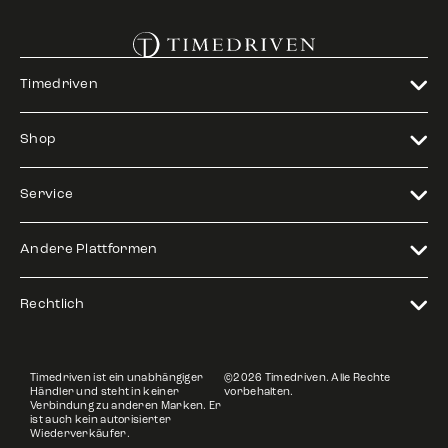
Timedriven
Shop
Service
Andere Plattformen
Rechtlich
Timedriven ist ein unabhängiger
©2026 Timedriven. Alle Rechte
Händler und steht in keiner
vorbehalten.
Verbindung zu anderen Marken. Er
ist auch kein autorisierter
Wiederverkäufer.