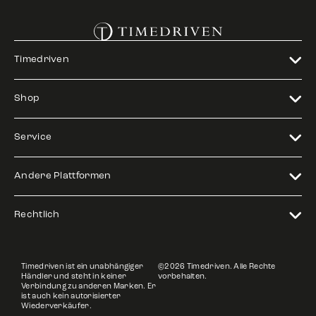
Timedriven
Shop
Service
Andere Plattformen
Rechtlich
Timedriven ist ein unabhängiger
©2026 Timedriven. Alle Rechte
Händler und steht in keiner
vorbehalten.
Verbindung zu anderen Marken. Er
ist auch kein autorisierter
Wiederverkäufer.